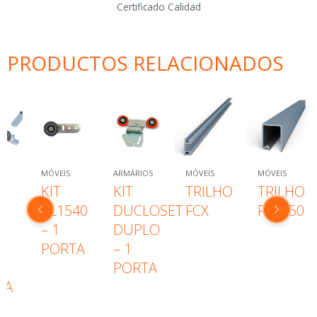
Certificado Calidad
PRODUCTOS RELACIONADOS
ARMÁRIOS
MÓVEIS
MÓVEIS
ARMÁRIOS
KIT
TRILHO
TRILHO
KIT
40
DUCLOSET
FCX
PL2550
DUCLOS
DUPLO
SIMPLES
TA
– 1
– 1
PORTA
PORTA