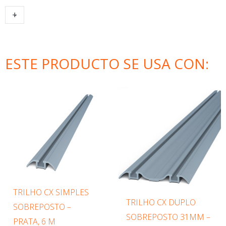
KIT
+
-
ADICIONAR AO CARRINHO
DUCAPLUS
-
1
ESTE PRODUCTO SE USA CON:
PORTA
QUANTIDADE
TRILHO CX SIMPLES
TRILHO CX DUPLO
SOBREPOSTO –
SOBREPOSTO 31MM –
PRATA, 6 M